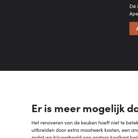
Dé 
Ape
Er is meer mogelijk d
Het renoveren van de keuken hoeft niet te beteke
uitbreiden door extra maatwerk kasten, een and
zodat we bijvoorbeeld een grotere koelkast kw