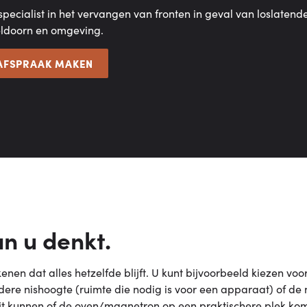
specialist in het vervangen van fronten in geval van loslatende
ldoorn en omgeving.
AFSPRAAK MAKEN
an u denkt.
nen dat alles hetzelfde blijft. U kunt bijvoorbeeld kiezen voo
ere nishoogte (ruimte die nodig is voor een apparaat) of de 
ijt kunnen of de oven/magnetron op een praktischere plek k