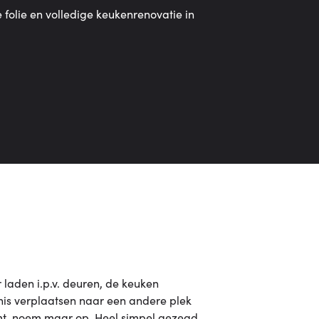
 folie en volledige keukenrenovatie in
r laden i.p.v. deuren, de keuken
nis verplaatsen naar een andere plek
omt, noem maar op. Heel simpel gezegd