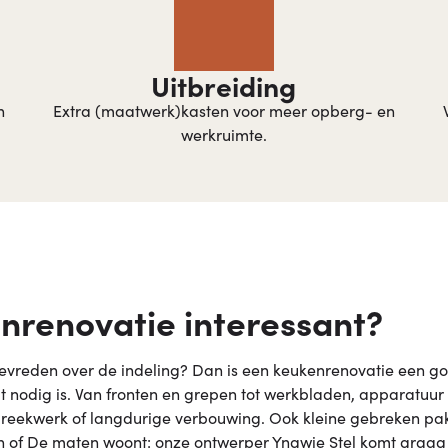
Uitbreiding​
n
Extra (maatwerk)kasten voor meer opberg- en
werkruimte.
nrenovatie interessant?
 tevreden over de indeling? Dan is een keukenrenovatie een 
 nodig is. Van fronten en grepen tot werkbladen, apparatuur e
 breekwerk of langdurige verbouwing. Ook kleine gebreken pak
of De maten woont: onze ontwerper Yngwie Stel komt graag vr