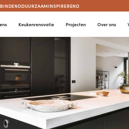
RBINDEND
DUURZAAM
INSPIREREND
ens
Keukenrenovatie
Projecten
Over ons